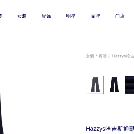
装
女装
配饰
明星
品牌
门店
女装
/
裤装
/
Hazzys
Hazzys哈吉