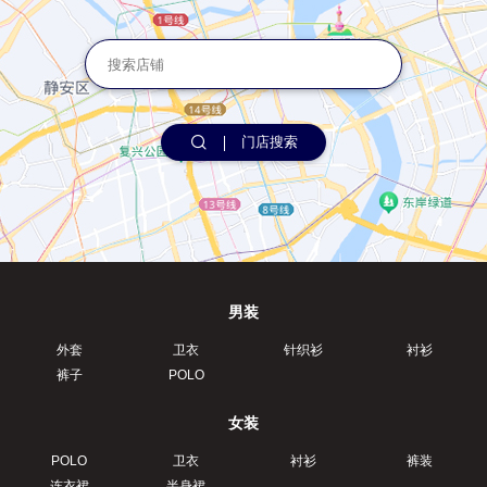
门店搜索
男装
外套
卫衣
针织衫
衬衫
裤子
POLO
女装
POLO
卫衣
衬衫
裤装
连衣裙
半身裙