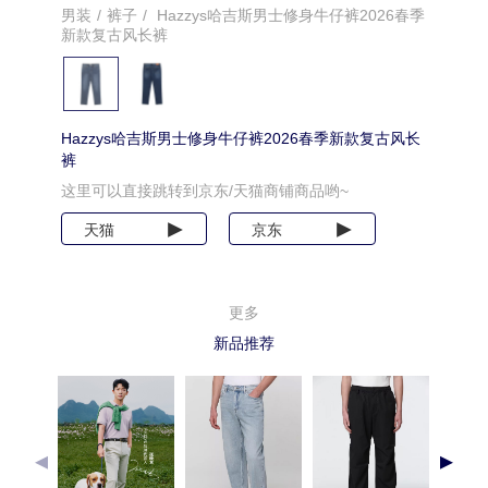
男装
/
裤子
/
Hazzys哈吉斯男士修身牛仔裤2026春季
新款复古风长裤
Hazzys哈吉斯男士修身牛仔裤2026春季新款复古风长
裤
这里可以直接跳转到京东/天猫商铺商品哟~
天猫
京东
更多
新品推荐