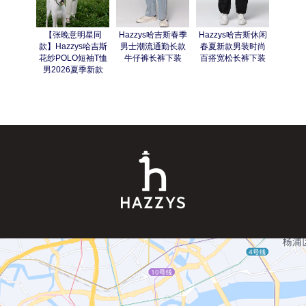
【张晚意明星同
Hazzys哈吉斯春季
Hazzys哈吉斯休闲
Hazz
款】Hazzys哈吉斯
男士潮流通勤长款
春夏新款男装时尚
复古牛
花纱POLO短袖T恤
牛仔裤长裤下装
百搭宽松长裤下装
时尚休
男2026夏季新款