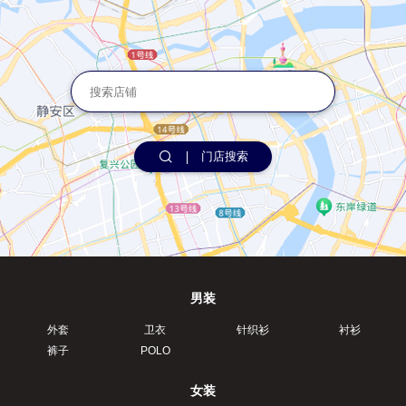
门店搜索
男装
外套
卫衣
针织衫
衬衫
裤子
POLO
女装