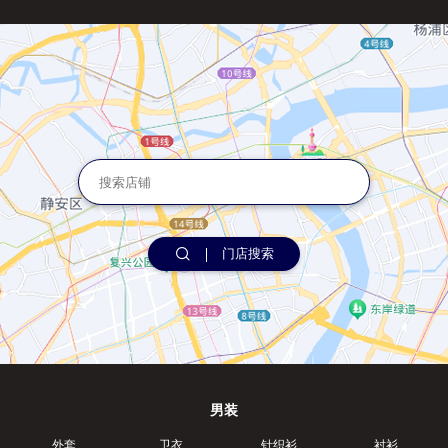
门店搜索
男装
外套
卫衣
针织衫
衬衫